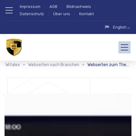
Impressum
AGB
Bildnachweis
Datenschutz
Über uns
Kontakt
English→
Witalex
Webseiten nach Branchen
Webseiten zum Thema Ausbildung und Karriere