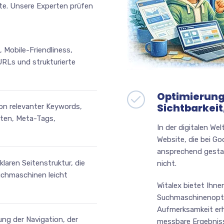
ite. Unsere Experten prüfen
, Mobile-Friendliness,
URLs und strukturierte
Optimierung
Sichtbarkeit,
tion relevanter Keywords,
xten, Meta-Tags,
In der digitalen Wel
Website, die bei Go
ansprechend gestal
 klaren Seitenstruktur, die
nicht.
uchmaschinen leicht
Witalex bietet Ihn
Suchmaschinenoptim
Aufmerksamkeit erhä
ung der Navigation, der
messbare Ergebnisse