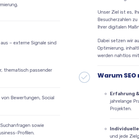
imierung.
Unser Ziel ist es, I
Besucherzahlen zu 
Ihrer digitalen Ma
Dabei setzen wir a
t aus – externe Signale sind
Optimierung, inhalt
werden nahtlos mit
r, thematisch passender
Warum SEO m
Erfahrung 
 von Bewertungen, Social
jahrelange Pr
Projekten.
le Suchanfragen sowie
Individuell
siness-Profilen.
und jede Ziel