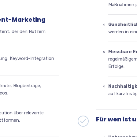
Maßnahmen p
ent-Marketing
Ganzheitlic
ent, der den Nutzern
werden in ein
Messbare E
ung, Keyword-Integration
regelmäßigem 
Erfolge.
Texte, Blogbeiträge,
Nachhaltigk
eos.
auf kurzfristi
ibution über relevante
Für wen ist
attformen.