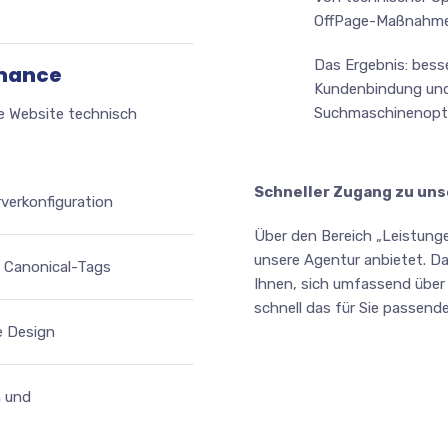
OffPage-Maßnahmen b
Das Ergebnis: besse
rmance
Kundenbindung und 
Suchmaschinenoptimi
re Website technisch
Schneller Zugang zu un
verkonfiguration
Über den Bereich „Leistungen
unsere Agentur anbietet. Da
 Canonical-Tags
Ihnen, sich umfassend über
schnell das für Sie passende
e Design
n und