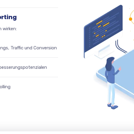
orting
 wirken:
gs, Traffic und Conversion
rbesserungspotenzialen
olling