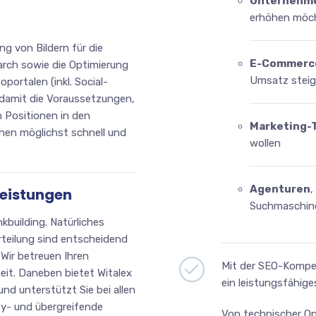
Unternehme
erhöhen möc
g von Bildern für die
E-Commerc
arch sowie die Optimierung
Umsatz steig
ortalen (inkl. Social-
 damit die Voraussetzungen,
n Positionen in den
Marketing-
en möglichst schnell und
wollen
Agenturen
,
Leistungen
Suchmaschine
kbuilding. Natürliches
teilung sind entscheidend
Wir betreuen Ihren
Mit der SEO-Kompet
eit. Daneben bietet Witalex
ein leistungsfähig
nd unterstützt Sie bei allen
ty- und übergreifende
Von technischer Op