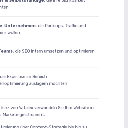
r & Selbstständige
, die ihre Sichtbarkeit
hten
e-Unternehmen
, die Rankings, Traffic und
ern wollen
Teams
, die SEO intern umsetzen und optimieren
 die Expertise im Bereich
noptimierung auslagern möchten
enz von Witalex verwandeln Sie Ihre Website in
es Marketinginstrument.
timierung über Content-Strategie bis hin zu