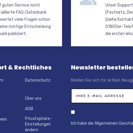
f guten Service nicht
Unser Support
taillierte FAQ-Datenbank
(Festnetz, De
wortet viele Fragen schon
(siehe Kontakt
 eine richtige Entscheidung
01805er-Telef
ald publiziert.
die ersten Woc
rt & Rechtliches
Newsletter bestelle
um
Datenschutz
Melden Sie sich für Artikel, Neu
Über uns
AGB
Privatsphäre-
weis
Ich habe die Allgemeinen Gesch
Einstellungen
ändern