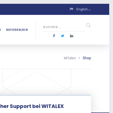
English→
N
REFERENZEN
Witalex
Shop
her Support bei WITALEX