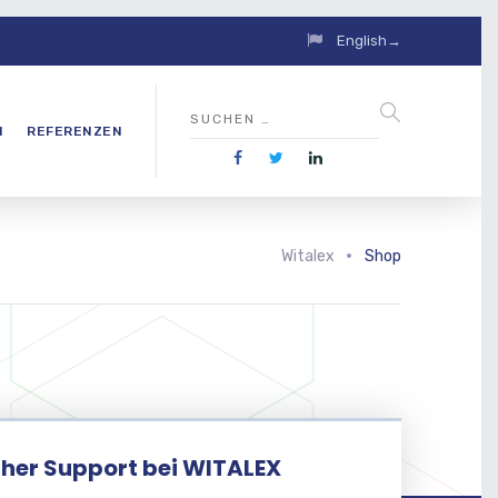
English→
N
REFERENZEN
Witalex
Shop
her Support bei WITALEX