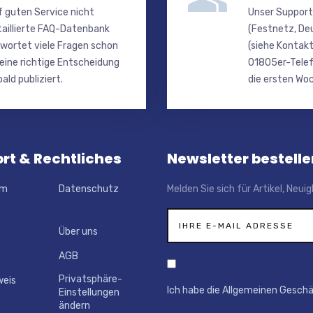
f guten Service nicht
Unser Support
taillierte FAQ-Datenbank
(Festnetz, De
wortet viele Fragen schon
(siehe Kontakt
 eine richtige Entscheidung
01805er-Telef
ald publiziert.
die ersten Woc
rt & Rechtliches
Newsletter bestelle
um
Datenschutz
Melden Sie sich für Artikel, Neu
Über uns
AGB
Privatsphäre-
weis
Ich habe die Allgemeinen Gesch
Einstellungen
ändern