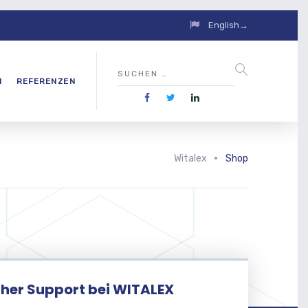
English→
N
REFERENZEN
Witalex
Shop
her Support bei WITALEX