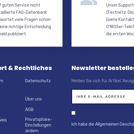
f guten Service nicht
Unser Support
taillierte FAQ-Datenbank
(Festnetz, De
wortet viele Fragen schon
(siehe Kontakt
 eine richtige Entscheidung
01805er-Telef
ald publiziert.
die ersten Woc
rt & Rechtliches
Newsletter bestelle
um
Datenschutz
Melden Sie sich für Artikel, Neu
Über uns
AGB
Privatsphäre-
weis
Ich habe die Allgemeinen Gesch
Einstellungen
ändern