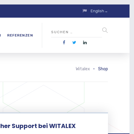
English→
N
REFERENZEN
Witalex
Shop
her Support bei WITALEX