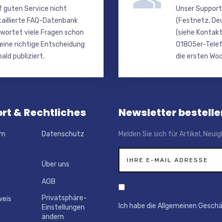
f guten Service nicht
Unser Support
taillierte FAQ-Datenbank
(Festnetz, De
wortet viele Fragen schon
(siehe Kontakt
 eine richtige Entscheidung
01805er-Telef
ald publiziert.
die ersten Woc
rt & Rechtliches
Newsletter bestelle
um
Datenschutz
Melden Sie sich für Artikel, Neu
Über uns
AGB
Privatsphäre-
weis
Ich habe die Allgemeinen Gesch
Einstellungen
ändern