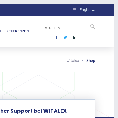
English→
N
REFERENZEN
Witalex
Shop
her Support bei WITALEX