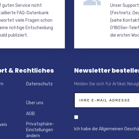
f guten Service nicht
Unser Support
taillierte FAQ-Datenbank
(Festnetz, De
wortet viele Fragen schon
(siehe Kontakt
 eine richtige Entscheidung
01805er-Telef
ald publiziert.
die ersten Woc
rt & Rechtliches
Newsletter bestelle
um
Datenschutz
Melden Sie sich für Artikel, Neu
Über uns
AGB
Privatsphäre-
weis
Ich habe die Allgemeinen Gesch
Einstellungen
ändern