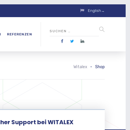
English→
N
REFERENZEN
Witalex
Shop
her Support bei WITALEX