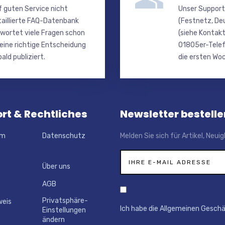
f guten Service nicht
Unser Support
taillierte FAQ-Datenbank
(Festnetz, De
wortet viele Fragen schon
(siehe Kontakt
 eine richtige Entscheidung
01805er-Telef
ald publiziert.
die ersten Woc
rt & Rechtliches
Newsletter bestelle
um
Datenschutz
Melden Sie sich für Artikel, Neu
Über uns
AGB
Privatsphäre-
weis
Ich habe die Allgemeinen Gesch
Einstellungen
ändern